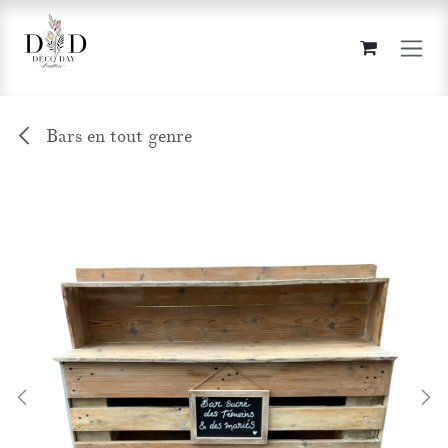
Se rendre au contenu
Bars en tout genre