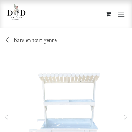
Se rendre au contenu
Bars en tout genre