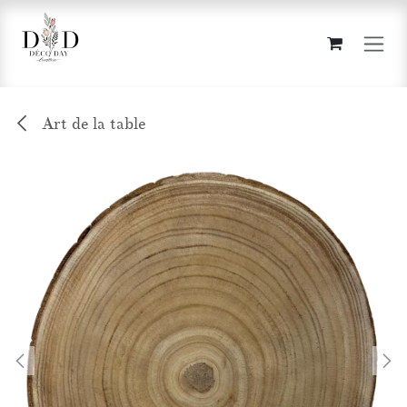
Se rendre au contenu
Art de la table