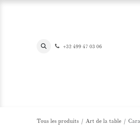
Se rendre au contenu
+32 499 47 03 06
Page d'accueil
Notre histoire
Nos inspi
Tous les produits
Art de la table
Cara